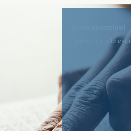
Voto acessível
" porque cada esco