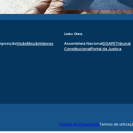
Links Úteis
mposição
Visão
Missão
Valores
Assembleia Nacional
DGAPE
Tribunal
Constitucional
Portal da Justiça
Politica de Privacidade
Termos de utilizaç