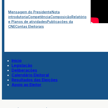
Mensagem do Presidente
Nota
introdutoria
Competência
Composição
Relatório
e Planos de atividades
Publicações da
CNE
Contas Eleitorais
Inicio
Legislação
Deliberações
Calendário Eleitoral
Resultados das Eleições
Apoio ao Eleitor