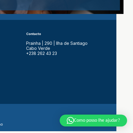
Contacto
Prainha | 290 | Ilha de Santiago
Cabo Verde
+238 262 43 23
Como posso lhe ajudar?
ão