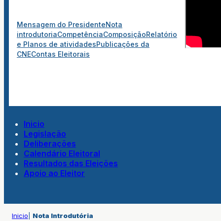
Mensagem do Presidente
Nota
introdutoria
Competência
Composição
Relatório
e Planos de atividades
Publicações da
CNE
Contas Eleitorais
Inicio
Legislação
Deliberações
Calendário Eleitoral
Resultados das Eleições
Apoio ao Eleitor
Inicio
|
Nota Introdutória