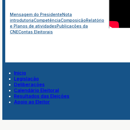
Mensagem do Presidente
Nota
introdutoria
Competência
Composição
Relatório
e Planos de atividades
Publicações da
CNE
Contas Eleitorais
Inicio
Legislação
Deliberações
Calendário Eleitoral
Resultados das Eleições
Apoio ao Eleitor