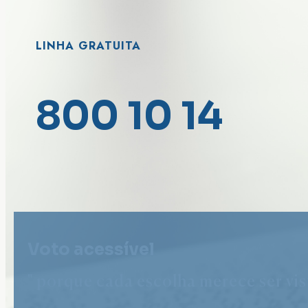
LINHA GRATUITA
800 10 14
Voto acessível
" porque cada escolha merece ser vist