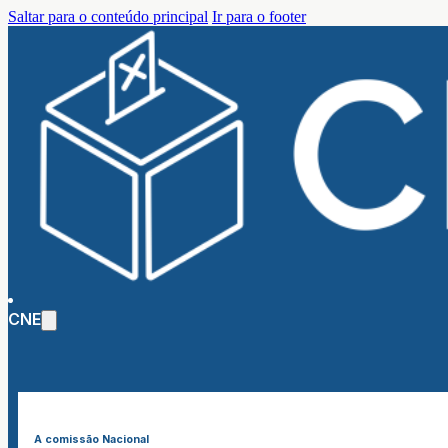
Saltar para o conteúdo principal
Ir para o footer
CNE
A comissão Nacional