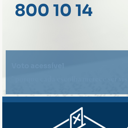
800 10 14
Voto acessível
" porque cada escolha merece ser vist