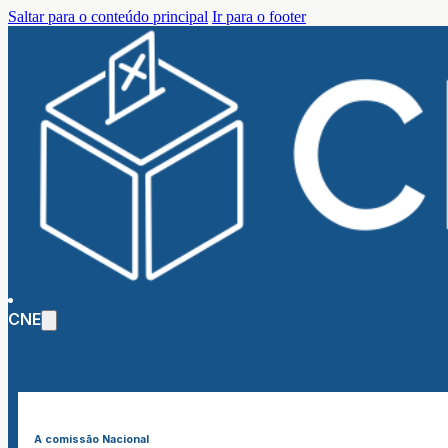
Saltar para o conteúdo principal
Ir para o footer
CNE
A comissão Nacional