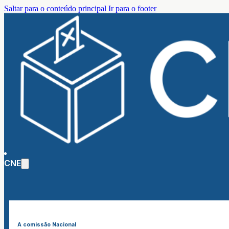
Saltar para o conteúdo principal
Ir para o footer
CNE
A comissão Nacional