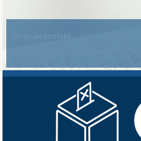
Voto acessível
" porque cada escolha merece ser vist