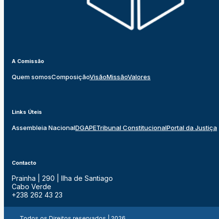
A Comissão
Quem somos
Composição
Visão
Missão
Valores
Links Úteis
Assembleia Nacional
DGAPE
Tribunal Constitucional
Portal da Justiça
Contacto
Prainha | 290 | Ilha de Santiago
Cabo Verde
+238 262 43 23
Todos os Direitos reservados | 2026