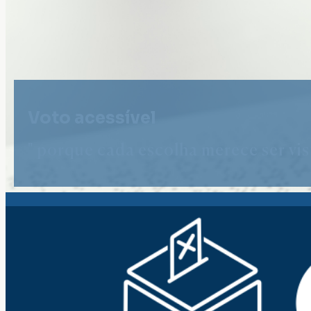
Voto acessível
" porque cada escolha merece ser vist