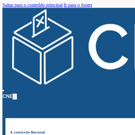
Saltar para o conteúdo principal
Ir para o footer
CNE
A comissão Nacional