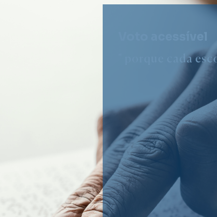
Voto acessível
" porque cada esco