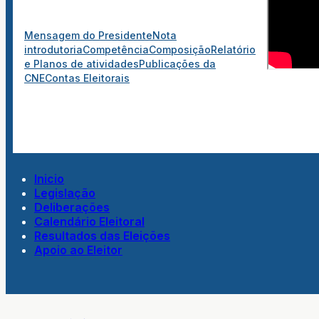
Mensagem do Presidente
Nota
introdutoria
Competência
Composição
Relatório
e Planos de atividades
Publicações da
CNE
Contas Eleitorais
Inicio
Legislação
Deliberações
Calendário Eleitoral
Resultados das Eleições
Apoio ao Eleitor