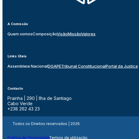
A Comissão
Quem somos
Composição
Visão
Missão
Valores
Links Úteis
Assembleia Nacional
DGAPE
Tribunal Constitucional
Portal da Justiça
Contacto
Prainha | 290 | Ilha de Santiago
Cabo Verde
+238 262 43 23
Todos os Direitos reservados | 2026
Politica de Privacidade
Termos de utilização