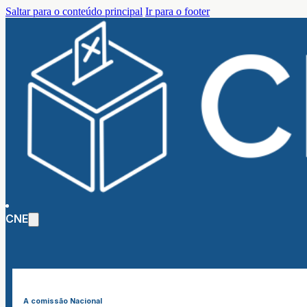
Saltar para o conteúdo principal
Ir para o footer
CNE
A comissão Nacional