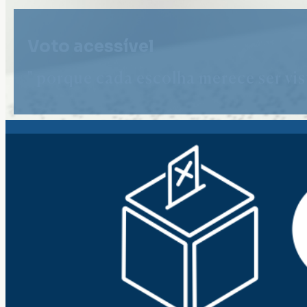
Voto acessível
" porque cada escolha merece ser vist