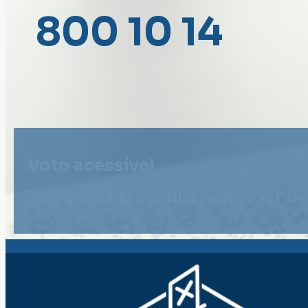
800 10 14
Voto acessível
" porque cada escolha merece ser vist