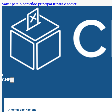
Saltar para o conteúdo principal
Ir para o footer
CNE
A comissão Nacional