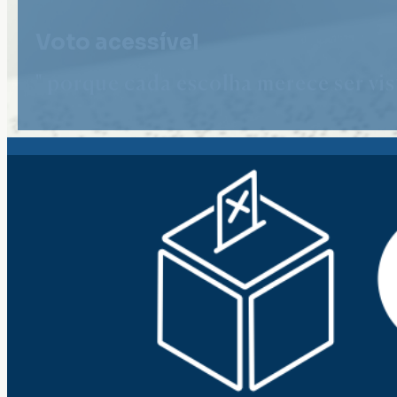
Voto acessível
" porque cada escolha merece ser vist