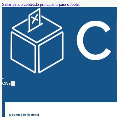
Saltar para o conteúdo principal
Ir para o footer
CNE
A comissão Nacional