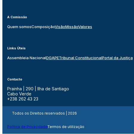
A Comissão
Quem somos
Composição
Visão
Missão
Valores
Links Úteis
Assembleia Nacional
DGAPE
Tribunal Constitucional
Portal da Justiça
Contacto
Prainha | 290 | Ilha de Santiago
Cabo Verde
+238 262 43 23
Todos os Direitos reservados | 2026
Politica de Privacidade
Termos de utilização