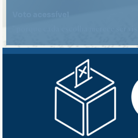
Voto acessível
" porque cada escolha merece ser vist