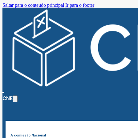
Saltar para o conteúdo principal
Ir para o footer
CNE
A comissão Nacional