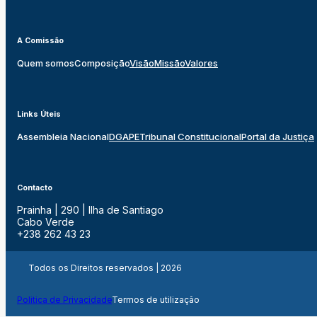
A Comissão
Quem somos
Composição
Visão
Missão
Valores
Links Úteis
Assembleia Nacional
DGAPE
Tribunal Constitucional
Portal da Justiça
Contacto
Prainha | 290 | Ilha de Santiago
Cabo Verde
+238 262 43 23
Todos os Direitos reservados | 2026
Politica de Privacidade
Termos de utilização