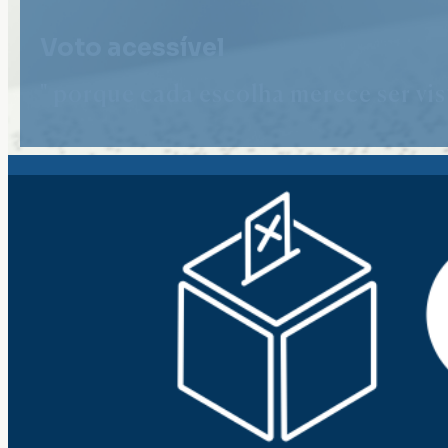
Voto acessível
" porque cada escolha merece ser vist