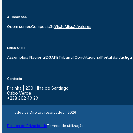
A Comissão
Quem somos
Composição
Visão
Missão
Valores
Links Úteis
Assembleia Nacional
DGAPE
Tribunal Constitucional
Portal da Justiça
Contacto
Prainha | 290 | Ilha de Santiago
Cabo Verde
+238 262 43 23
Todos os Direitos reservados | 2026
Politica de Privacidade
Termos de utilização