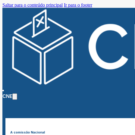
Saltar para o conteúdo principal
Ir para o footer
CNE
A comissão Nacional