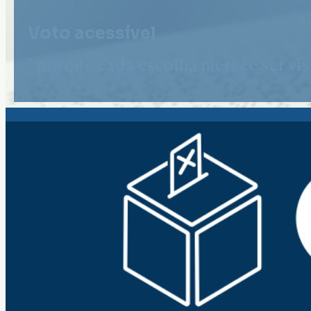
Voto acessível
" porque cada escolha merece ser vist