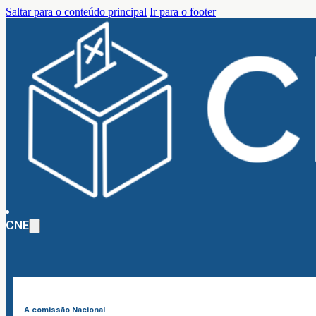
Saltar para o conteúdo principal
Ir para o footer
CNE
A comissão Nacional