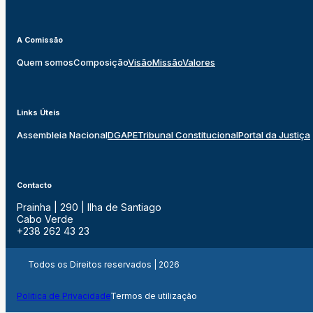
A Comissão
Quem somos
Composição
Visão
Missão
Valores
Links Úteis
Assembleia Nacional
DGAPE
Tribunal Constitucional
Portal da Justiça
Contacto
Prainha | 290 | Ilha de Santiago
Cabo Verde
+238 262 43 23
Todos os Direitos reservados | 2026
Politica de Privacidade
Termos de utilização