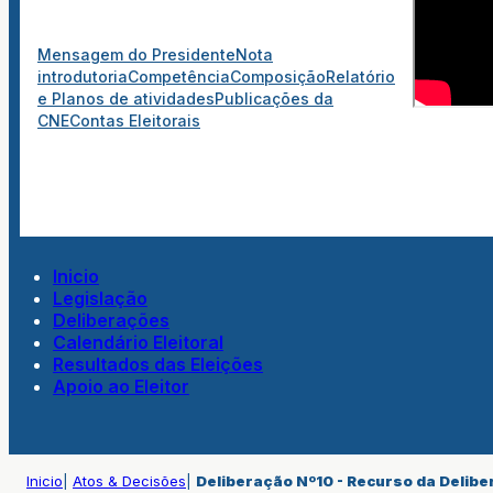
Mensagem do Presidente
Nota
introdutoria
Competência
Composição
Relatório
e Planos de atividades
Publicações da
CNE
Contas Eleitorais
Inicio
Legislação
Deliberações
Calendário Eleitoral
Resultados das Eleições
Apoio ao Eleitor
Inicio
|
Atos & Decisões
|
Deliberação Nº10 - Recurso da Delibe