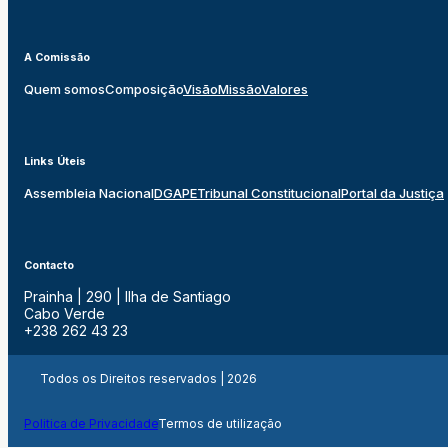
A Comissão
Quem somos
Composição
Visão
Missão
Valores
Links Úteis
Assembleia Nacional
DGAPE
Tribunal Constitucional
Portal da Justiça
Contacto
Prainha | 290 | Ilha de Santiago
Cabo Verde
+238 262 43 23
Todos os Direitos reservados | 2026
Politica de Privacidade
Termos de utilização