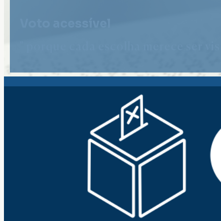
Voto acessível
" porque cada escolha merece ser vist