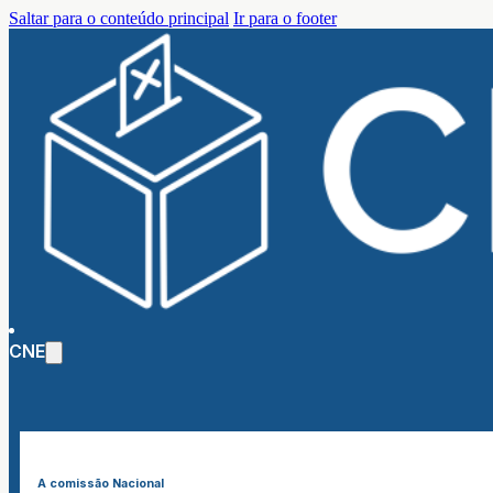
Saltar para o conteúdo principal
Ir para o footer
CNE
A comissão Nacional