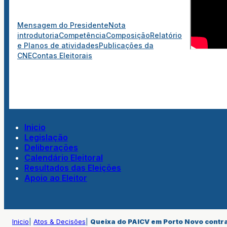
Mensagem do Presidente
Nota
introdutoria
Competência
Composição
Relatório
e Planos de atividades
Publicações da
CNE
Contas Eleitorais
Inicio
Legislação
Deliberações
Calendário Eleitoral
Resultados das Eleições
Apoio ao Eleitor
Inicio
|
Atos & Decisões
|
Queixa do PAICV em Porto Novo contr