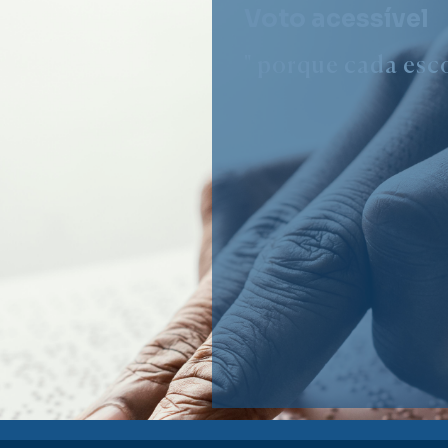
Voto acessível
" porque cada esco