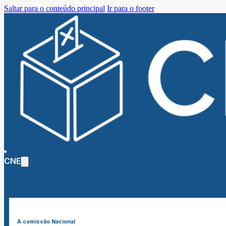
Saltar para o conteúdo principal
Ir para o footer
CNE
A comissão Nacional