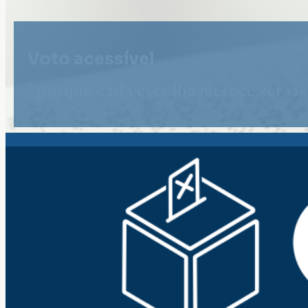
Voto acessível
" porque cada escolha merece ser vist