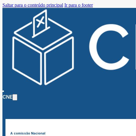
Saltar para o conteúdo principal
Ir para o footer
CNE
A comissão Nacional