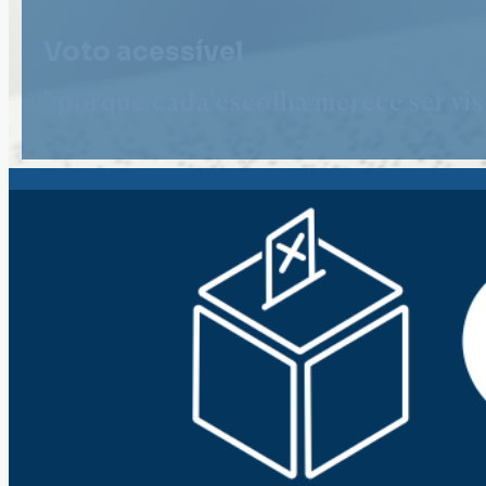
Voto acessível
" porque cada escolha merece ser vist