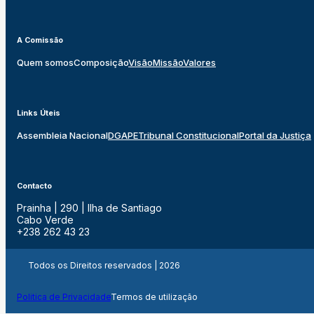
A Comissão
Quem somos
Composição
Visão
Missão
Valores
Links Úteis
Assembleia Nacional
DGAPE
Tribunal Constitucional
Portal da Justiça
Contacto
Prainha | 290 | Ilha de Santiago
Cabo Verde
+238 262 43 23
Todos os Direitos reservados | 2026
Politica de Privacidade
Termos de utilização