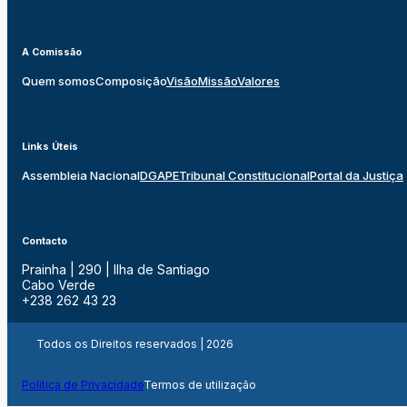
A Comissão
Quem somos
Composição
Visão
Missão
Valores
Links Úteis
Assembleia Nacional
DGAPE
Tribunal Constitucional
Portal da Justiça
Contacto
Prainha | 290 | Ilha de Santiago
Cabo Verde
+238 262 43 23
Todos os Direitos reservados | 2026
Politica de Privacidade
Termos de utilização