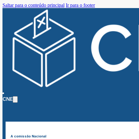
Saltar para o conteúdo principal
Ir para o footer
CNE
A comissão Nacional