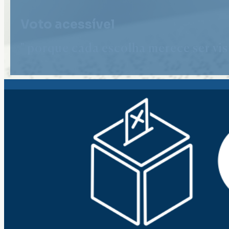
Voto acessível
" porque cada escolha merece ser vist