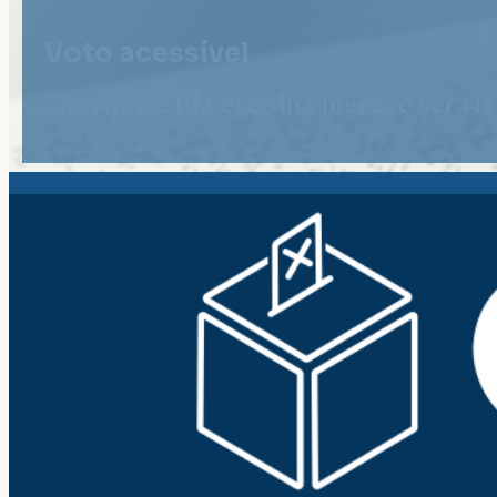
Voto acessível
" porque cada escolha merece ser vist