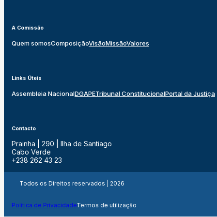
A Comissão
Quem somos
Composição
Visão
Missão
Valores
Links Úteis
Assembleia Nacional
DGAPE
Tribunal Constitucional
Portal da Justiça
Contacto
Prainha | 290 | Ilha de Santiago
Cabo Verde
+238 262 43 23
Todos os Direitos reservados | 2026
Politica de Privacidade
Termos de utilização