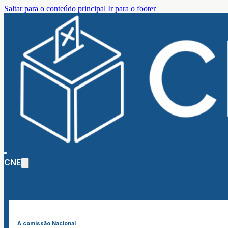
Saltar para o conteúdo principal
Ir para o footer
CNE
A comissão Nacional