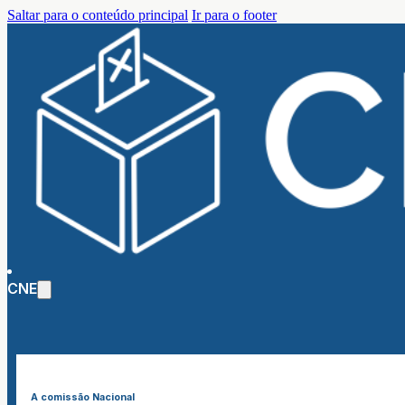
Saltar para o conteúdo principal
Ir para o footer
CNE
A comissão Nacional