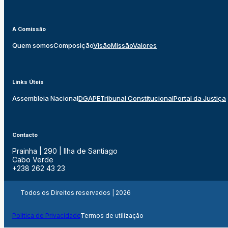
A Comissão
Quem somos
Composição
Visão
Missão
Valores
Links Úteis
Assembleia Nacional
DGAPE
Tribunal Constitucional
Portal da Justiça
Contacto
Prainha | 290 | Ilha de Santiago
Cabo Verde
+238 262 43 23
Todos os Direitos reservados | 2026
Politica de Privacidade
Termos de utilização