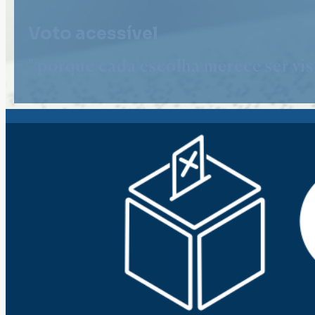
Voto acessível
" porque cada escolha merece ser vist