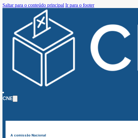
Saltar para o conteúdo principal
Ir para o footer
CNE
A comissão Nacional