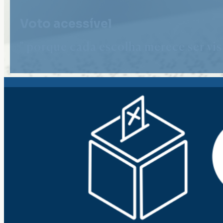
Voto acessível
" porque cada escolha merece ser vist