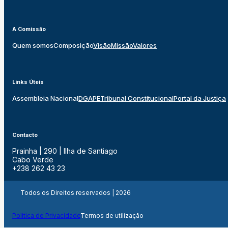
A Comissão
Quem somos
Composição
Visão
Missão
Valores
Links Úteis
Assembleia Nacional
DGAPE
Tribunal Constitucional
Portal da Justiça
Contacto
Prainha | 290 | Ilha de Santiago
Cabo Verde
+238 262 43 23
Todos os Direitos reservados | 2026
Politica de Privacidade
Termos de utilização