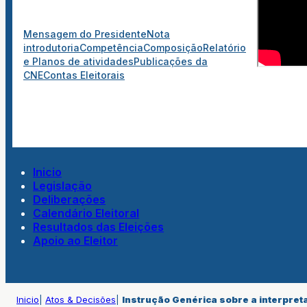
Mensagem do Presidente
Nota
introdutoria
Competência
Composição
Relatório
e Planos de atividades
Publicações da
CNE
Contas Eleitorais
Inicio
Legislação
Deliberações
Calendário Eleitoral
Resultados das Eleições
Apoio ao Eleitor
Inicio
|
Atos & Decisões
|
Instrução Genérica sobre a interpret