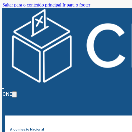
Saltar para o conteúdo principal
Ir para o footer
CNE
A comissão Nacional