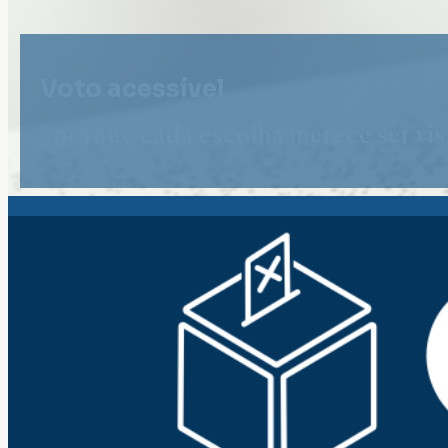
Voto acessível
" porque cada escolha merece ser vist