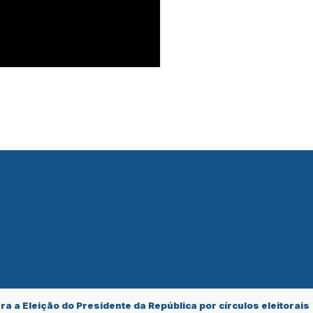
 a Eleição do Presidente da República por círculos eleitorais