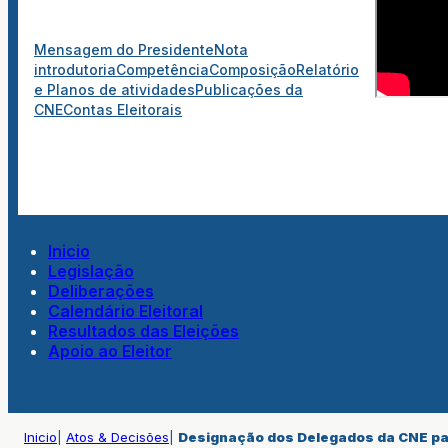
Mensagem do Presidente
Nota
introdutoria
Competência
Composição
Relatório
e Planos de atividades
Publicações da
CNE
Contas Eleitorais
Inicio
Legislação
Deliberações
Calendário Eleitoral
Resultados das Eleições
Apoio ao Eleitor
Inicio
|
Atos & Decisões
|
Designação dos Delegados da CNE para