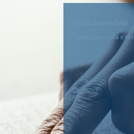
Voto acessível
" porque cada esco