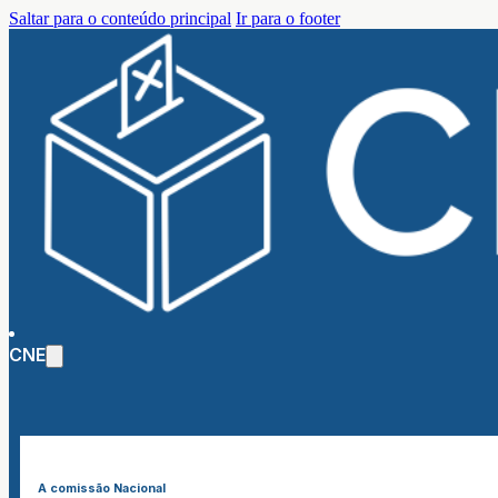
Saltar para o conteúdo principal
Ir para o footer
CNE
A comissão Nacional