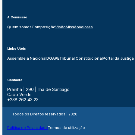
A Comissão
Quem somos
Composição
Visão
Missão
Valores
Links Úteis
Assembleia Nacional
DGAPE
Tribunal Constitucional
Portal da Justiça
Contacto
Prainha | 290 | Ilha de Santiago
Cabo Verde
+238 262 43 23
Todos os Direitos reservados | 2026
Politica de Privacidade
Termos de utilização