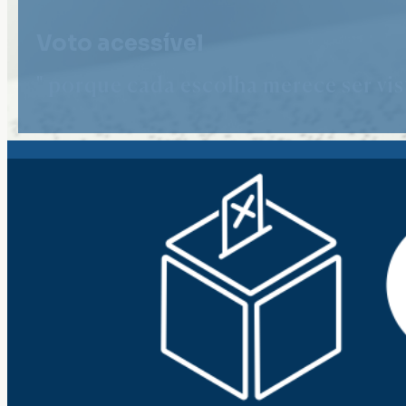
Voto acessível
" porque cada escolha merece ser vist