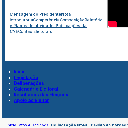
Mensagem do Presidente
Nota
introdutoria
Competência
Composição
Relatório
e Planos de atividades
Publicações da
CNE
Contas Eleitorais
Inicio
Legislação
Deliberações
Calendário Eleitoral
Resultados das Eleições
Apoio ao Eleitor
Inicio
|
Atos & Decisões
|
Deliberação Nº43 - Pedido de Parece