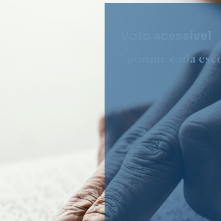
Voto acessível
" porque cada esco