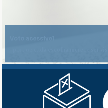
Voto acessível
" porque cada escolha merece ser vist