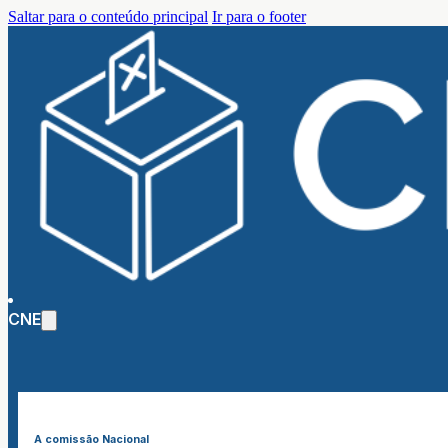
Saltar para o conteúdo principal
Ir para o footer
CNE
A comissão Nacional