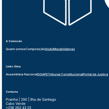
A Comissão
Quem somos
Composição
Visão
Missão
Valores
Links Úteis
Assembleia Nacional
DGAPE
Tribunal Constitucional
Portal da Justiça
Contacto
Prainha | 290 | Ilha de Santiago
Cabo Verde
+238 262 43 23