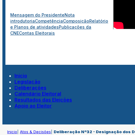
Mensagem do Presidente
Nota
introdutoria
Competência
Composição
Relatório
e Planos de atividades
Publicações da
CNE
Contas Eleitorais
Inicio
Legislação
Deliberações
Calendário Eleitoral
Resultados das Eleições
Apoio ao Eleitor
Inicio
|
Atos & Decisões
|
Deliberação Nº32 - Designação dos De