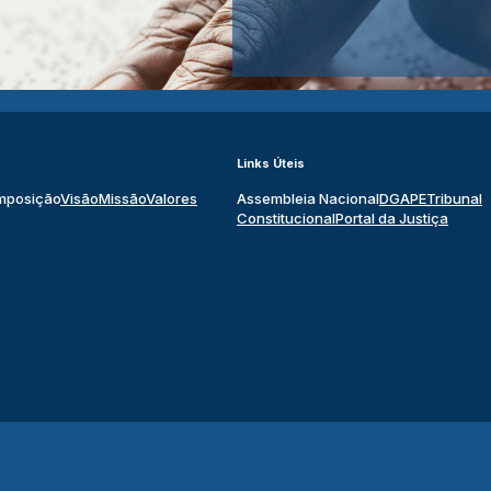
Links Úteis
mposição
Visão
Missão
Valores
Assembleia Nacional
DGAPE
Tribunal
Constitucional
Portal da Justiça