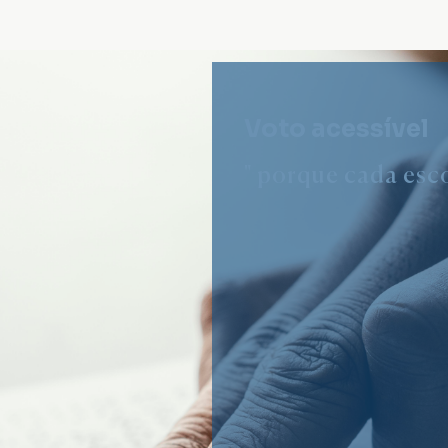
Voto acessível
" porque cada esco