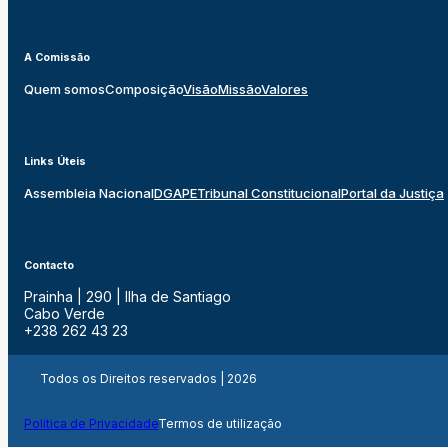
A Comissão
Quem somos
Composição
Visão
Missão
Valores
Links Úteis
Assembleia Nacional
DGAPE
Tribunal Constitucional
Portal da Justiça
Contacto
Prainha | 290 | Ilha de Santiago
Cabo Verde
+238 262 43 23
Todos os Direitos reservados | 2026
Politica de Privacidade
Termos de utilização