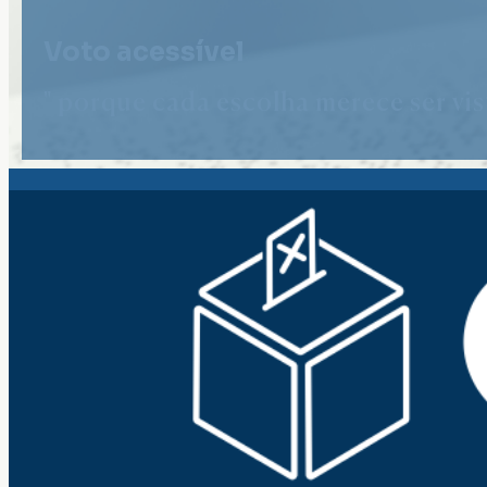
Voto acessível
" porque cada escolha merece ser vist