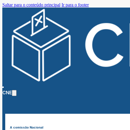
Saltar para o conteúdo principal
Ir para o footer
CNE
A comissão Nacional