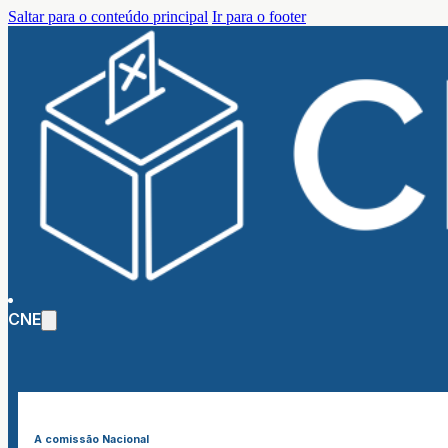
Saltar para o conteúdo principal
Ir para o footer
CNE
A comissão Nacional