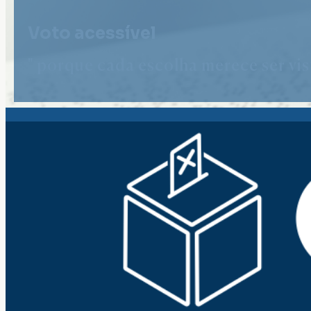
Voto acessível
" porque cada escolha merece ser vist