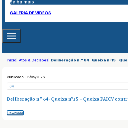
Saiba mais
GALERIA DE VIDEOS
Inicio
|
Atos & Decisões
|
Deliberação n.º 64- Queixa nº15 - Qu
Publicado: 05/05/2026
64
Deliberação n.º 64- Queixa nº15 – Queixa PAICV con
Download