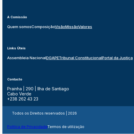
A Comissão
Quem somos
Composição
Visão
Missão
Valores
Links Úteis
Assembleia Nacional
DGAPE
Tribunal Constitucional
Portal da Justiça
Contacto
Prainha | 290 | Ilha de Santiago
Cabo Verde
+238 262 43 23
Todos os Direitos reservados | 2026
Politica de Privacidade
Termos de utilização