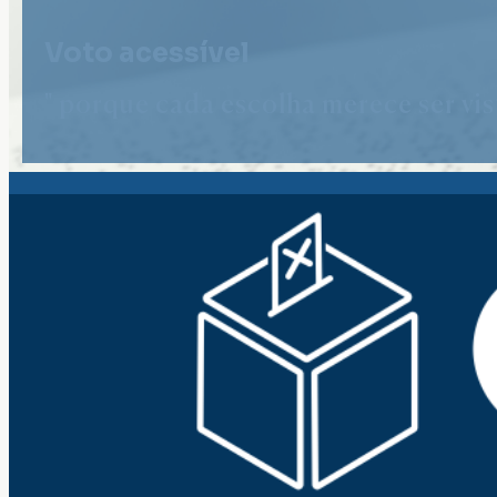
Voto acessível
" porque cada escolha merece ser vist