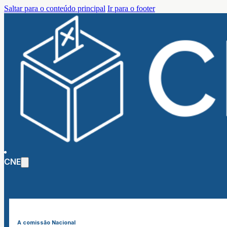
Saltar para o conteúdo principal
Ir para o footer
CNE
A comissão Nacional