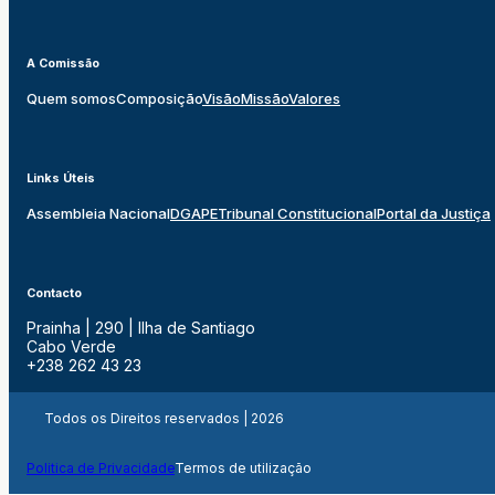
A Comissão
Quem somos
Composição
Visão
Missão
Valores
Links Úteis
Assembleia Nacional
DGAPE
Tribunal Constitucional
Portal da Justiça
Contacto
Prainha | 290 | Ilha de Santiago
Cabo Verde
+238 262 43 23
Todos os Direitos reservados | 2026
Politica de Privacidade
Termos de utilização