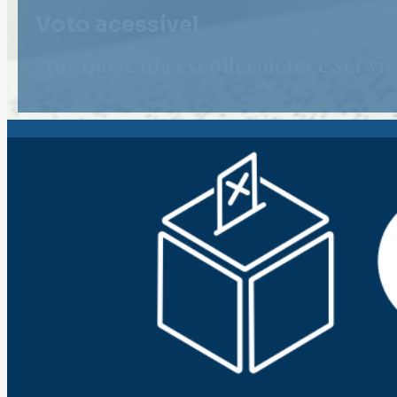
Voto acessível
" porque cada escolha merece ser vist