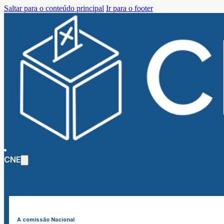
Saltar para o conteúdo principal
Ir para o footer
CNE
A comissão Nacional