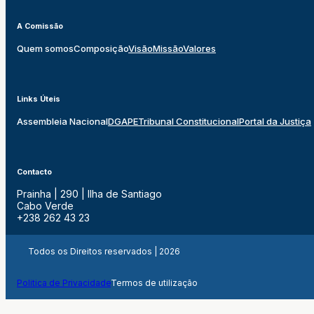
A Comissão
Quem somos
Composição
Visão
Missão
Valores
Links Úteis
Assembleia Nacional
DGAPE
Tribunal Constitucional
Portal da Justiça
Contacto
Prainha | 290 | Ilha de Santiago
Cabo Verde
+238 262 43 23
Todos os Direitos reservados | 2026
Politica de Privacidade
Termos de utilização