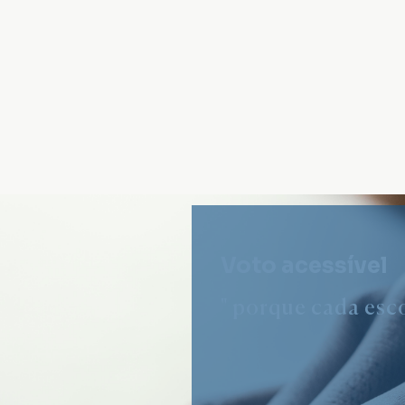
Voto acessível
" porque cada esco