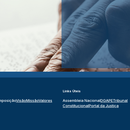
Links Úteis
mposição
Visão
Missão
Valores
Assembleia Nacional
DGAPE
Tribunal
Constitucional
Portal da Justiça