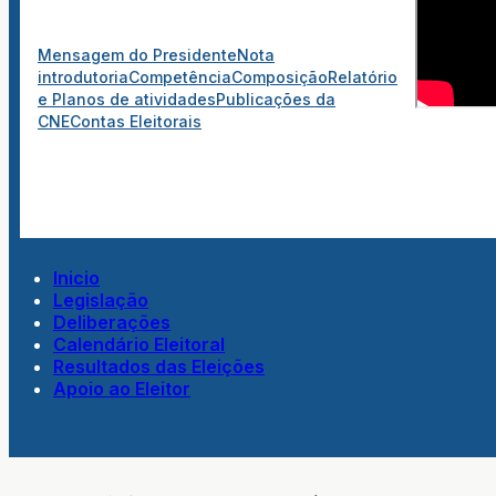
Mensagem do Presidente
Nota
introdutoria
Competência
Composição
Relatório
e Planos de atividades
Publicações da
CNE
Contas Eleitorais
Inicio
Legislação
Deliberações
Calendário Eleitoral
Resultados das Eleições
Apoio ao Eleitor