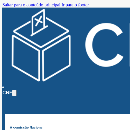
Saltar para o conteúdo principal
Ir para o footer
CNE
A comissão Nacional