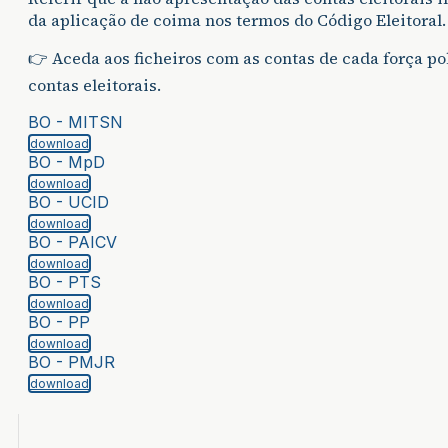
da aplicação de coima nos termos do Código Eleitoral.
👉 Aceda aos ficheiros com as contas de cada força pol
contas eleitorais.
BO - MITSN
download
BO - MpD
download
BO - UCID
download
BO - PAICV
download
BO - PTS
download
BO - PP
download
BO - PMJR
download