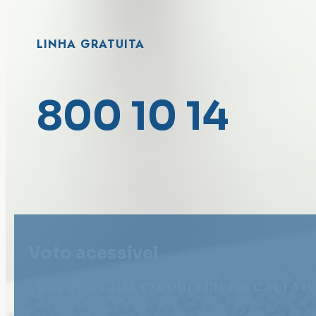
LINHA GRATUITA
800 10 14
Voto acessível
" porque cada escolha merece ser vist