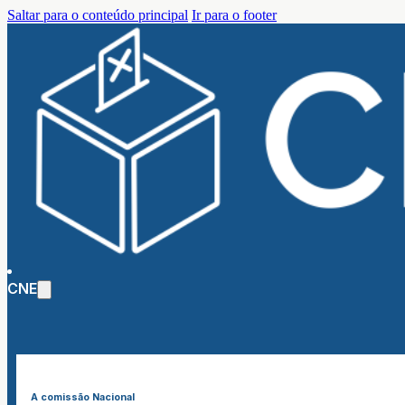
Saltar para o conteúdo principal
Ir para o footer
CNE
A comissão Nacional