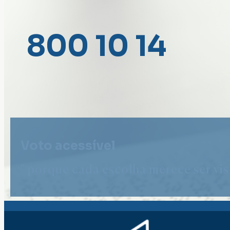
800 10 14
Voto acessível
" porque cada escolha merece ser vist