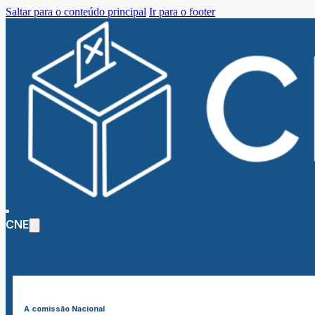
Saltar para o conteúdo principal
Ir para o footer
CNE
A comissão Nacional