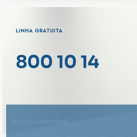
LINHA GRATUITA
800 10 14
Voto acessível
" porque cada escolha merece ser vist