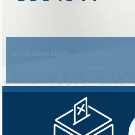
Voto acessível
" porque cada escolha merece ser vist