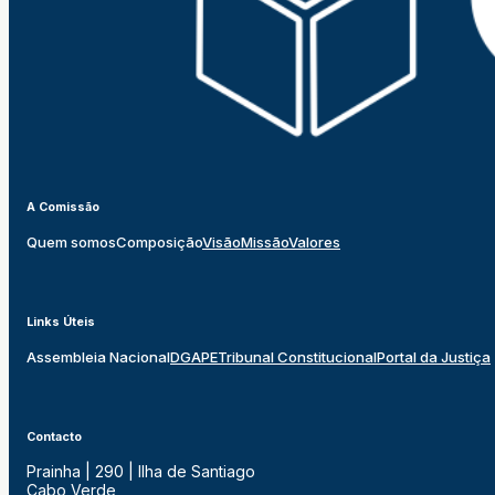
A Comissão
Quem somos
Composição
Visão
Missão
Valores
Links Úteis
Assembleia Nacional
DGAPE
Tribunal Constitucional
Portal da Justiça
Contacto
Prainha | 290 | Ilha de Santiago
Cabo Verde