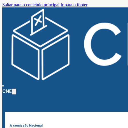
Saltar para o conteúdo principal
Ir para o footer
CNE
A comissão Nacional