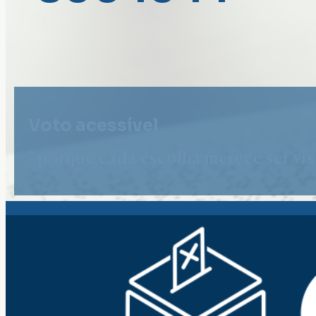
Voto acessível
" porque cada escolha merece ser vist