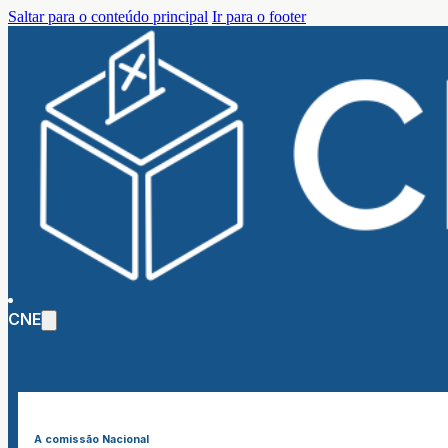
Saltar para o conteúdo principal
Ir para o footer
CNE
A comissão Nacional