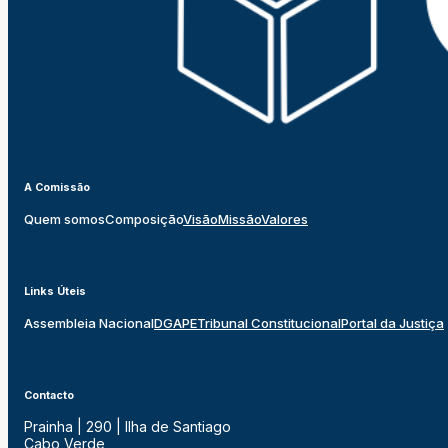
A Comissão
Quem somos
Composição
Visão
Missão
Valores
Links Úteis
Assembleia Nacional
DGAPE
Tribunal Constitucional
Portal da Justiça
Contacto
Prainha | 290 | Ilha de Santiago
Cabo Verde