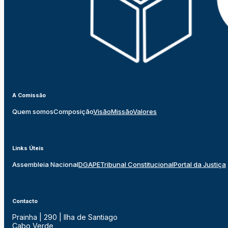
A Comissão
Quem somos
Composição
Visão
Missão
Valores
Links Úteis
Assembleia Nacional
DGAPE
Tribunal Constitucional
Portal da Justiça
Contacto
Prainha | 290 | Ilha de Santiago
Cabo Verde