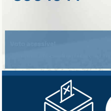
Voto acessível
" porque cada escolha merece ser vist