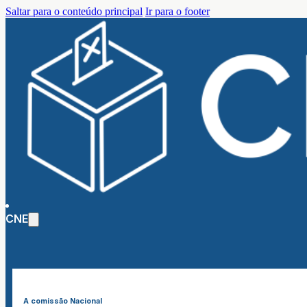
Saltar para o conteúdo principal
Ir para o footer
CNE
A comissão Nacional