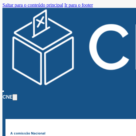
Saltar para o conteúdo principal
Ir para o footer
CNE
A comissão Nacional