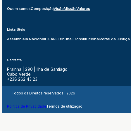
Quem somos
Composição
Visão
Missão
Valores
Links Úteis
Assembleia Nacional
DGAPE
Tribunal Constitucional
Portal da Justiça
Contacto
Prainha | 290 | Ilha de Santiago
Cabo Verde
+238 262 43 23
Todos os Direitos reservados | 2026
Politica de Privacidade
Termos de utilização