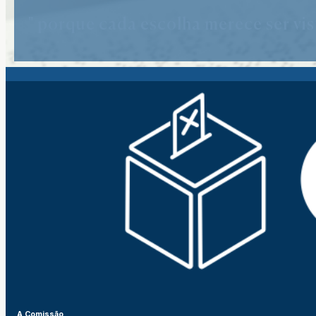
" porque cada escolha merece ser vist
A Comissão