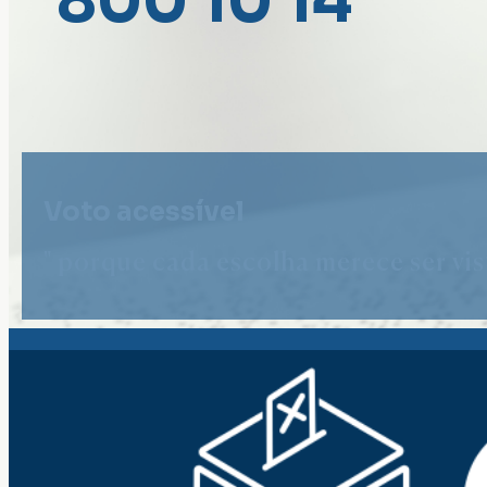
800 10 14
Voto acessível
" porque cada escolha merece ser vist