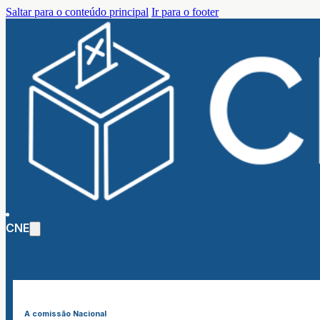
Saltar para o conteúdo principal
Ir para o footer
CNE
A comissão Nacional