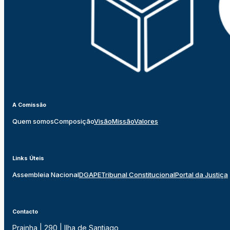
A Comissão
Quem somos
Composição
Visão
Missão
Valores
Links Úteis
Assembleia Nacional
DGAPE
Tribunal Constitucional
Portal da Justiça
Contacto
Prainha | 290 | Ilha de Santiago