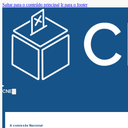
Saltar para o conteúdo principal
Ir para o footer
CNE
A comissão Nacional