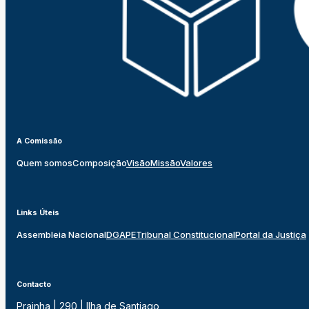
A Comissão
Quem somos
Composição
Visão
Missão
Valores
Links Úteis
Assembleia Nacional
DGAPE
Tribunal Constitucional
Portal da Justiça
Contacto
Prainha | 290 | Ilha de Santiago