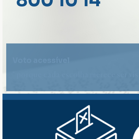
800 10 14
Voto acessível
" porque cada escolha merece ser vist