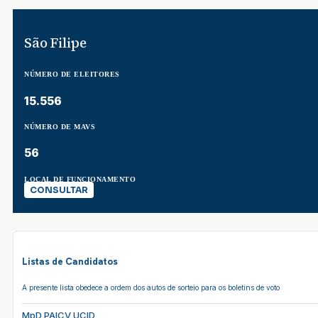
São Filipe
NÚMERO DE ELEITORES
15.556
NÚMERO DE MAVS
56
LOCAL DE FUNCIONAMENTO
CONSULTAR
Listas de Candidatos
A presente lista obedece a ordem dos autos de sorteio para os boletins de voto
MpD PAICV UCID