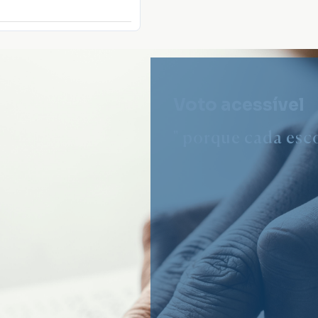
Voto acessível
" porque cada esco