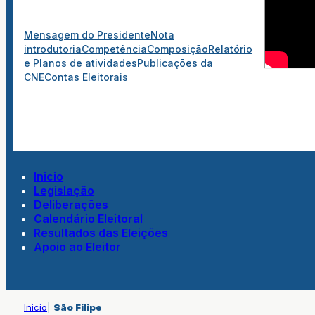
Mensagem do Presidente
Nota
introdutoria
Competência
Composição
Relatório
e Planos de atividades
Publicações da
CNE
Contas Eleitorais
Inicio
Legislação
Deliberações
Calendário Eleitoral
Resultados das Eleições
Apoio ao Eleitor
Inicio
|
São Filipe