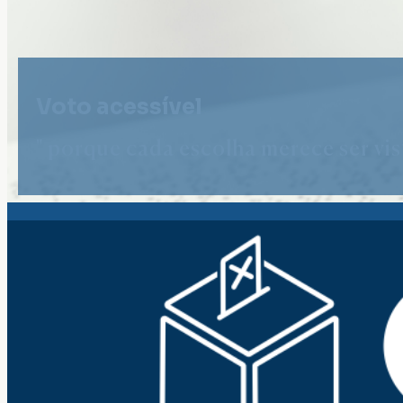
Voto acessível
" porque cada escolha merece ser vist