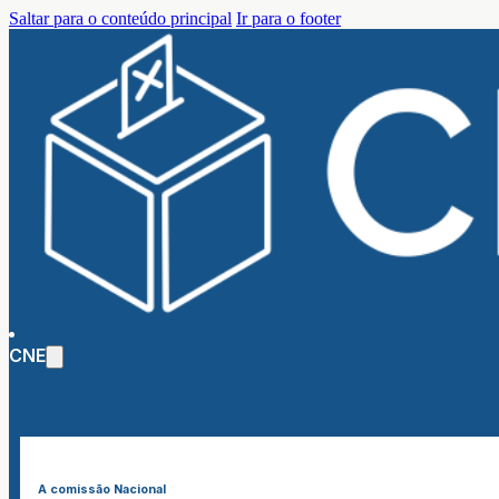
Saltar para o conteúdo principal
Ir para o footer
CNE
A comissão Nacional