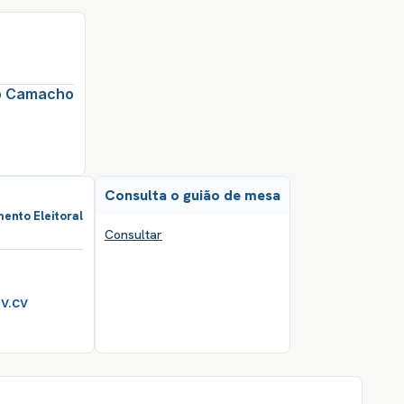
do Camacho
Consulta o guião de mesa
ento Eleitoral
Consultar
v.cv