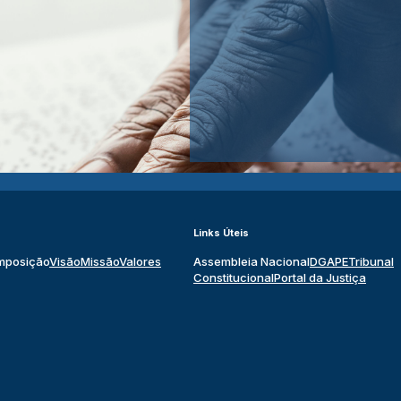
Links Úteis
mposição
Visão
Missão
Valores
Assembleia Nacional
DGAPE
Tribunal
Constitucional
Portal da Justiça