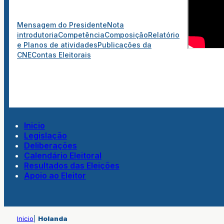
Mensagem do Presidente
Nota
introdutoria
Competência
Composição
Relatório
e Planos de atividades
Publicações da
CNE
Contas Eleitorais
Inicio
Legislação
Deliberações
Calendário Eleitoral
Resultados das Eleições
Apoio ao Eleitor
Inicio
|
Holanda