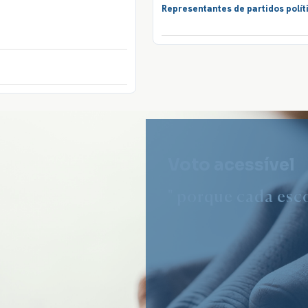
Representantes de partidos polít
Voto acessível
" porque cada esco