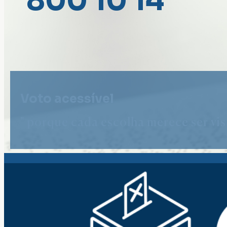
800 10 14
Voto acessível
" porque cada escolha merece ser vist