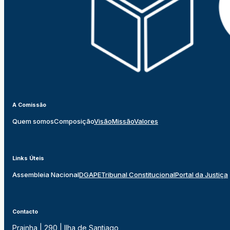
A Comissão
Quem somos
Composição
Visão
Missão
Valores
Links Úteis
Assembleia Nacional
DGAPE
Tribunal Constitucional
Portal da Justiça
Contacto
Prainha | 290 | Ilha de Santiago