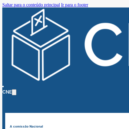
Saltar para o conteúdo principal
Ir para o footer
CNE
A comissão Nacional