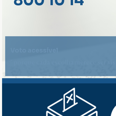
800 10 14
Voto acessível
" porque cada escolha merece ser vist