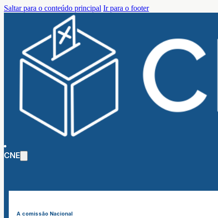
Saltar para o conteúdo principal
Ir para o footer
CNE
A comissão Nacional