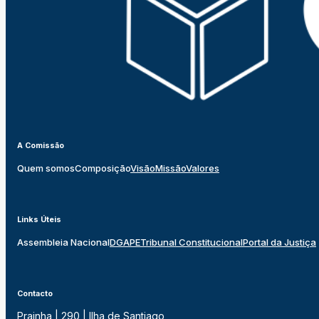
A Comissão
Quem somos
Composição
Visão
Missão
Valores
Links Úteis
Assembleia Nacional
DGAPE
Tribunal Constitucional
Portal da Justiça
Contacto
Prainha | 290 | Ilha de Santiago