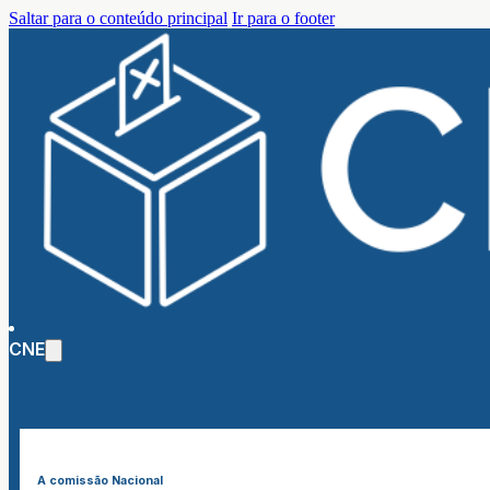
Saltar para o conteúdo principal
Ir para o footer
CNE
A comissão Nacional