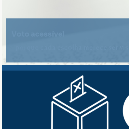
Voto acessível
" porque cada escolha merece ser vist